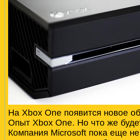
На Xbox One появится новое о
Опыт Xbox One. Но что же буд
Компания Microsoft пока еще не