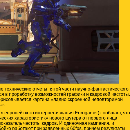
е технические отчеты пятой части научно-фантастического
я в проработку возможностей графики и кадровой частоты.
брисовывается картина «ладно скроенной неповторимой
ь».
ал европейского интернет-издания Eurogamer) сообщает, что
еских характеристик» нового шутера от первого лица
оказатель частоты кадров. И одиночная кампания, и
ойко работают при заявленных 60fps, причем результаты,