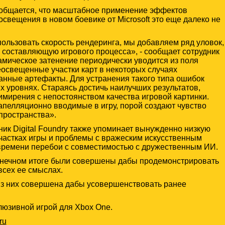
общается, что масштабное применение эффектов
свещения в новом боевике от Microsoft это еще далеко не
льзовать скорость рендеринга, мы добавляем ряд уловок,
составляющую игрового процесса», - сообщает сотрудник
инамическое затенение периодически уводится из поля
неосвещенные участки карт в некоторых случаях
анные артефакты. Для устранения такого типа ошибок
х уровнях. Стараясь достичь наилучших результатов,
имирения с непостоянством качества игровой картинки.
апелляционно вводимые в игру, порой создают чувство
пространства».
ник Digital Foundry также упоминает вынужденно низкую
 участках игры и проблемы с вражеским искусственным
 времени перебои с совместимостью с дружественным ИИ.
конечном итоге были совершены дабы продемонстрировать
всех ее смыслах.
из них совершена дабы усовершенствовать ранее
клюзивной игрой для Xbox One.
ru