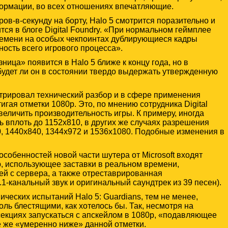
ормации, во всех отношениях впечатляющие.
ов-в-секунду на борту, Halo 5 смотрится поразительно и
ится в блоге Digital Foundry. «При нормальном геймплее
емени на особых чекпоинтах дублирующиеся кадры
ость всего игрового процесса».
ца» появится в Halo 5 ближе к концу года, но в
будет ли он в состоянии твердо выдержать утвержденную
трировал технический разбор и в сфере применения
гая отметки 1080p. Это, по мнению сотрудника Digital
еличить производительность игры. К примеру, иногда
 вплоть до 1152х810, в других же случаях разрешения
, 1440х840, 1344х972 и 1536х1080. Подобные изменения в
особенностей новой части шутера от Microsoft входят
, использующее заставки в реальном времени,
ей с сервера, а также отреставрированная
1-канальный звук и оригинальный саундтрек из 39 песен).
ческих испытаний Halo 5: Guardians, тем не менее,
толь блестящими, как хотелось бы. Так, несмотря на
секциях запускаться с апскейлом в 1080p, «подавляющее
 же «умеренно ниже» данной отметки.