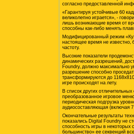
согласно предоставленной инф
«Гарантируя устойчивые 60 кадр
великолепно играется», - говор
лишь возникающие время от вр
способны как-либо менять плавн
Модифицированный режим «Кузни
настоящее время не известно, 
частоту.
Высокие показатели продемонс
динамических разрешений, дости
Foundry, должно максимально ув
разрешение способно проседать
трансформируются до 1168х810
игре происходят на лету.
В список других отличительных 
преобразованное игровое меню
периодическая подгрузка уровн
аудиосоставляющая (включая 7.
Окончательные результаты техни
показались Digital Foundry не с
способность игры в некоторых 
большинство» ее секвенций все