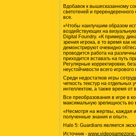
Вдобавок к вышесказанному со
светотеней и пререндеренного о
все.
«Чтобы наилучшим образом испо
воздействующих на визуальную 
Digital Foundry. «К примеру, д
зрения игрока, в то время как 
демонстрируют очевидно обтес
проводится работа на различны
приходится вставать на путь пр
Регулярные корректировки, без
неустойчивости всего игрового 
Среди недостатков игры сотруд
четкость текстур на отдельных
интеллектом, а также время от
Все преобразования в игре в 
максимальную зрелищность во 
«Несмотря на жертвы, каждая 
полученные знания и опыт».
Halo 5: Guardians является экс
Источник -
www.videogamezone.