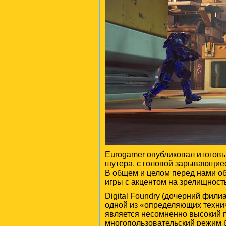
Eurogamer опубликовал итоговы
шутера, с головой зарывающиес
В общем и целом перед нами о
игры с акцентом на зрелищност
Digital Foundry (дочерний фили
одной из «определяющих технич
является несомненно высокий п
многопользовательский режим б