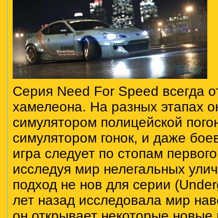
Серия Need For Speed всегда 
хамелеона. На разных этапах о
симулятором полицейской пого
симулятором гонок, и даже бое
игра следует по стопам первог
исследуя мир нелегальных уличн
подход не нов для серии (Unde
лет назад исследовала мир нав
он открывает некоторые новые