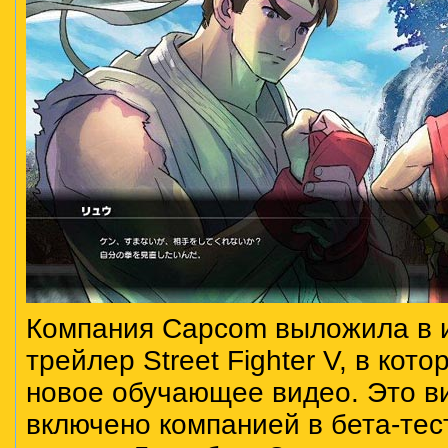
Компания Capcom выложила в 
трейлер Street Fighter V, в кот
новое обучающее видео. Это в
включено компанией в бета-тес