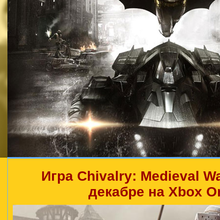
Игра Chivalry: Medieval W
декабре на Xbox O