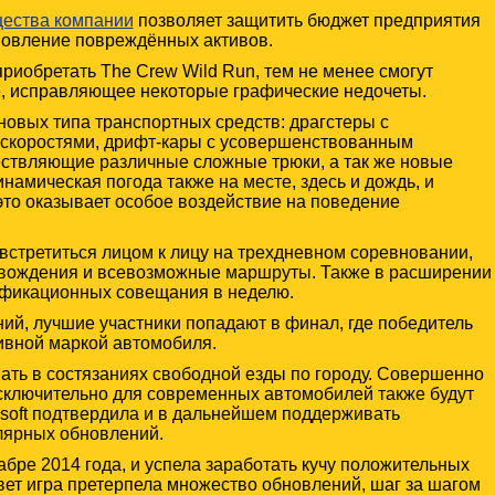
щества компании
позволяет защитить бюджет предприятия
новление повреждённых активов.
риобретать The Crew Wild Run, тем не менее смогут
е, исправляющее некоторые графические недочеты.
овых типа транспортных средств: драгстеры с
скоростями, дрифт-кары с усовершенствованным
ествляющие различные сложные трюки, а так же новые
намическая погода также на месте, здесь и дождь, и
 это оказывает особое воздействие на поведение
встретиться лицом к лицу на трехдневном соревновании,
вождения и всевозможные маршруты. Также в расширении
лификационных совещания в неделю.
ий, лучшие участники попадают в финал, где победитель
ивной маркой автомобиля.
вать в состязаниях свободной езды по городу. Совершенно
сключительно для современных автомобилей также будут
bisoft подтвердила и в дальнейшем поддерживать
лярных обновлений.
бре 2014 года, и успела заработать кучу положительных
вет игра претерпела множество обновлений, шаг за шагом