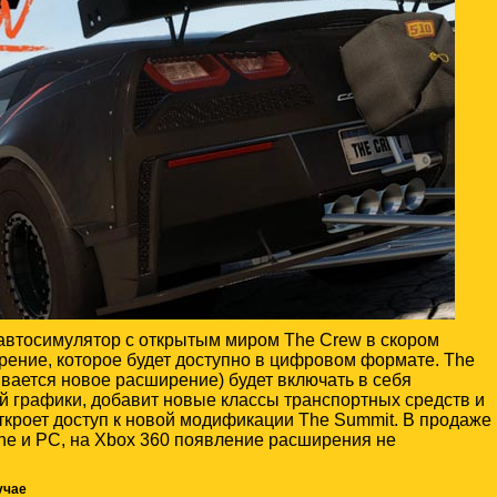
, автосимулятор с открытым миром The Crew в скором
ение, которое будет доступно в цифровом формате. The
ывается новое расширение) будет включать в себя
 графики, добавит новые классы транспортных средств и
откроет доступ к новой модификации The Summit. В продаже
e и PC, на Xbox 360 появление расширения не
учае