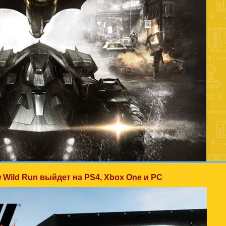
 Wild Run выйдет на PS4, Xbox One и PC