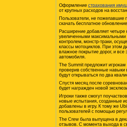
Оформление
страхования иму
от крупных расходов на восста
Пользователи, не пожелавшие п
скачать бесплатное обновлени
Расширение добавляет четыре н
увеличенными максимальными 
контролем, монстр-траки, осущ
классы мотоциклов. При этом ди
влажное покрытие дорог, и все
автомобиля.
The Summit предложит игрокам 
проверив собственные навыки 
будут открываться по два ква
Спустя месяц после соревнован
будет награжден новой эксклюз
Игроки также смогут поучаство
новые испытания, созданные и
добавлены в игру. К тому же U
пользователей с помощью регу
The Crew была выпущена в дека
отзывов. С момента выхода в с