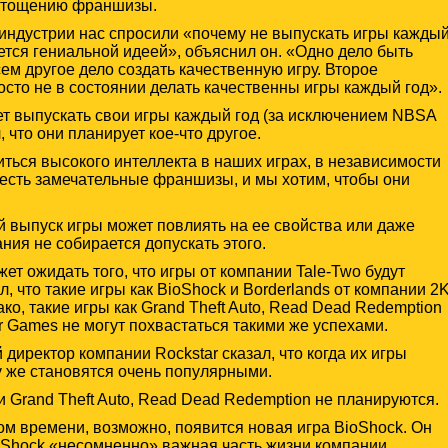
истощению франшизы.
 индустрии нас спросили «почему не выпускать игры кажды
ется гениальной идеей», объяснил он. «Одно дело быть
ем другое дело создать качественную игру. Второе
осто не в состоянии делать качественны игры каждый год».
т выпускать свои игры каждый год (за исключением NBSA
 что они планирует кое-что другое.
иться высокого интеллекта в наших играх, в независимости
с есть замечательные франшизы, и мы хотим, чтобы они
й выпуск игры может повлиять на ее свойства или даже
ания не собирается допускать этого.
жет ожидать того, что игры от компании Tale-Two будут
, что такие игры как BioShock и Borderlands от компании 2
ко, такие игры как Grand Theft Auto, Read Dead Redemption
r Games не могут похвастаться такими же успехами.
иректор компании Rockstar сказал, что когда их игры
у же становятся очень популярными.
и Grand Theft Auto, Read Dead Redemption не планируются.
ром времени, возможно, появится новая игра BioShock. Он
oShock «несомненно» важная часть жизни компании.