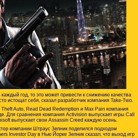
 каждый год, то это может привести к снижению качества
то истощат себя, сказал разработчик компания Take-Two.
d Theft Auto, Read Dead Redemption и Max Pain компания
е. Для сравнения компания Activision выпускает игры Call
bisoft выпускает свои Assassin Creed каждую осень.
ктор компании Штраус Зелник поделился подходом
ers Investor Day в Нью Йорке Зелник сказал, что выход игр