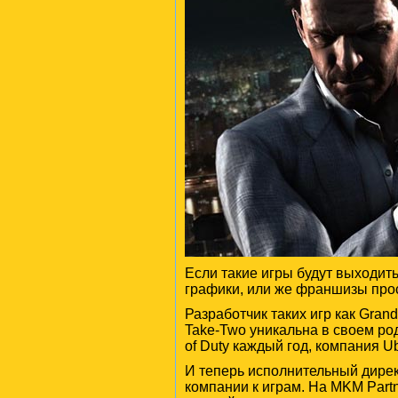
Если такие игры будут выходить
графики, или же франшизы прос
Разработчик таких игр как Gran
Take-Two уникальна в своем род
of Duty каждый год, компания U
И теперь исполнительный дире
компании к играм. На MKM Partn