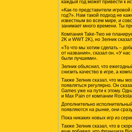
каждый год может привести к 
«Как-то представители игровой
год?». Нам такой подход не каж
известным во всем мире, и совс
занимает много времени. Ты пр
Компания Take-Two не планируе
2K и WWT 2K), но Зелник сказал,
«То что мы хотим сделать – доб
от названия», сказал он. «У на
были лучшими».
Зелник объяснил, что ежегодны
снизить качество в игре, а комп
Также Зелник сказал, что мы мо
появляться регулярно. Он сказал
Games уже на пути к этому. Одна
и Max Pain от компании Rocksta
Дополнительно исполнительный д
появляются на рынке, они сраз
Пока никаких новых игр из сери
Также Зелник сказал, что в ско
еще добавил, что франшиза Bi