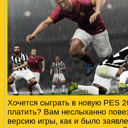
Хочется сыграть в новую PES 20
платить? Вам неслыханно пове
версию игры, как и было заявле